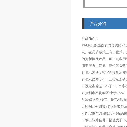
产品介绍
产品简介：
XM系列数显仪表与传统的X
点。在调节形式上有二位式、
的更新换代产品，可广泛应用于
用于压力、流量、液位等参数
1. 显示方法：数字直接显示被
2. 显示误差：小于±0.5%±1字
3. 设定点偏差：小于±1.0个
4. 控制点不灵敏区:小于0.5%;
5. 冷端补偿：0℃～40℃内误差
6. 时间比例调节:(1)比例带4%±1%
7. P.I.D调节:(1)输出0～10m
8. 输出脉冲信号；幅值大于3V