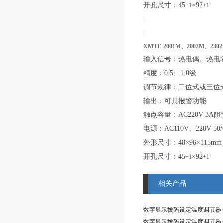
开孔尺寸：45
×92
+1
+1
XMTE-2001M
、
2002M
、
230
输入信号：热电偶、热电
精度：0.5、1.0级
调节规律：二位式或三位
输出：可具报警功能
触点容量：AC220V 3A阻
电源：AC110V、220V 50/
外形尺寸：48×96×115mm
开孔尺寸：45
×92
+1
+1
相关产品