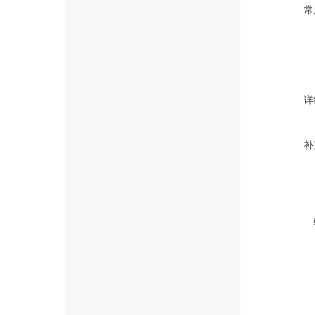
常
详
补