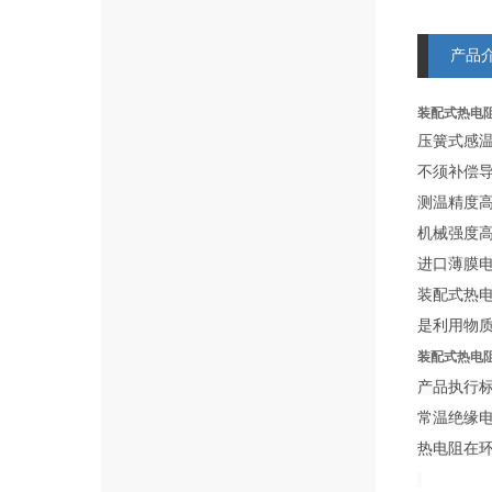
产品
装配式热电阻 
压簧式感
不须补偿
测温精度
机械强度
进口薄膜
装配式热
是利用物
装配式热电阻 
产品执行标准 :
常温绝缘
热电阻在环