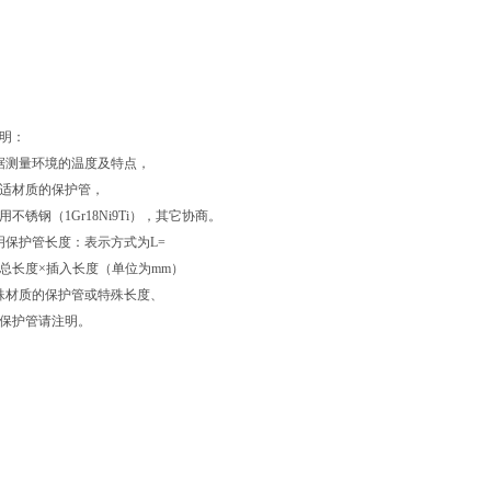
明：
据测量环境的温度及特点，
适材质的保护管，
用不锈钢（1Gr18Ni9Ti），其它协商。
明保护管长度：表示方式为L=
总长度×插入长度（单位为mm）
殊材质的保护管或特殊长度、
保护管请注明。