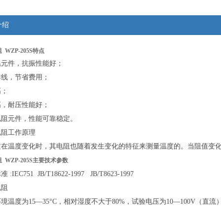
介绍
WZP-205S​特点
温元件，抗振性能好；
导线，节省费用；
高；
高，耐压性能好；
电阻元件，性能可靠稳定。
电阻工作原理
质在温度变化时，其电阻也随着发生变化的特征来测量温度的。当阻值变
WZP-205S​主要技术参数
IEC751 JB/T18622-1997 JB/T8623-1997
电阻
境温度为15—35°C，相对湿度不大于80%，试验电压为10—100V（直流