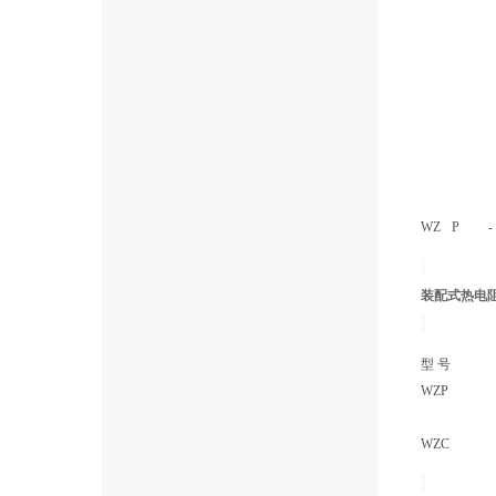
WZ
P
-
装配式热电
型 号
WZP
WZC