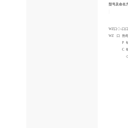
型号及命名
WZ口◇-口
WZ
口
热
P
C