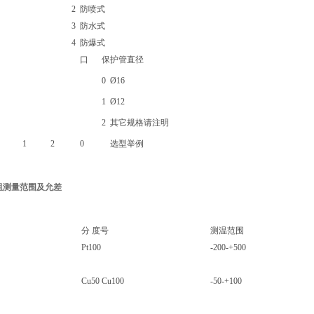
2
防喷式
3
防水式
4
防爆式
口
保护管直径
0
Ø16
1
Ø12
2
其它规格请注明
1
2
0
选型举例
阻
测量范围及允差
分 度号
测温范围
Pt100
-200-+500
Cu50 Cu100
-50-+100