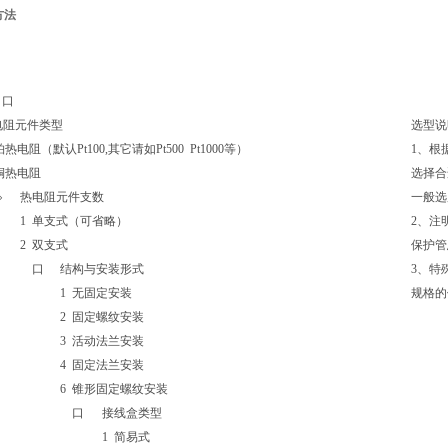
方法
口口
电阻元件类型
选型说
铂热电阻（默认Pt100,其它请如Pt500 Pt1000等）
1、根
铜热电阻
选择合
◇
热电阻元件支数
一般选
1
单支式（可省略）
2、注
2
双支式
保护管
口
结构与安装形式
3、特
1
无固定安装
规格的
2
固定螺纹安装
3
活动法兰安装
4
固定法兰安装
6
锥形固定螺纹安装
口
接线盒类型
1
简易式