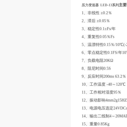
主要
压力变送器 LED-13系列​
1、非线性 ±0.2％
2、滞后 ±0.05％
3、稳定性0.1±Fs/年
4、重复性0.05％Fs
5、温漂特性0.15％/10℃(
6、零点稳定性0.1FS/年10
7、负载电阻20KΩ
8、阻尼时间0.5S
9、反应时间200ms 63.2％
10、工作温度 -40～120℃
11、工作相对湿度95％
12、振动影响4mm2g15HZ 0
13、电源电压选定24VDC±
14、输出二线制4～20MA
15、重量0.85Kg