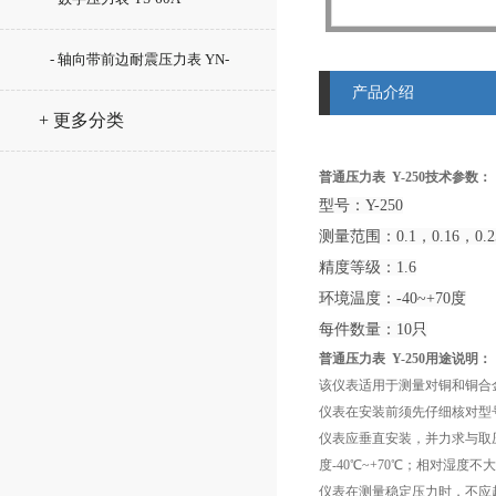
- 轴向带前边耐震压力表 YN-
产品介绍
100ZT
+ 更多分类
普通压力表 Y-250​技术参数：
型号：Y-250
测量范围：0.1，0.16，0.2
精度等级：1.6
环境温度：-40~+70度
每件数量：10只
普通压力表 Y-250​用途说明：
该仪表适用于测量对铜和铜合
仪表在安装前须先仔细核对型
仪表应垂直安装，并力求与取
度-40℃~+70℃；相对湿度不
仪表在测量稳定压力时，不应超