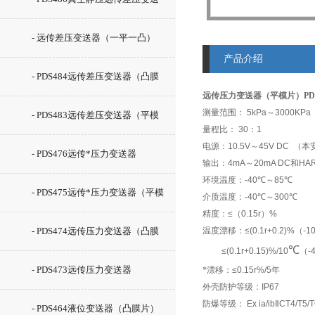
器（平模片型）
- 远传差压变送器（一平一凸）
产品介绍
- PDS484远传差压变送器（凸膜
远传压力变送器（平模片）PDS
片）
测量范围：
5kPa
～
3000KPa
- PDS483远传差压变送器（平模
量程比：
30
：
1
电源：
10.5V
～
45V DC
（本
片）
- PDS476远传*压力变送器
输出：
4mA
～
20mA DC
和
HA
环境温度：
-40
℃
～
85
℃
- PDS475远传*压力变送器（平模
介质温度：
-40
℃
～
300
℃
精度：
≤
（
0.15r
）
%
片）
- PDS474远传压力变送器（凸膜
温度漂移：
≤(0.1r+0.2)%
（
-1
℃
≤(0.1r+0.15)%/10
（
-
片）
- PDS473远传压力变送器
*漂移：
≤0.15r%/5
年
外壳防护等级：
IP67
防爆等级：
Ex ia/ib
Ⅱ
CT4/T5/T
- PDS464液位变送器（凸膜片）