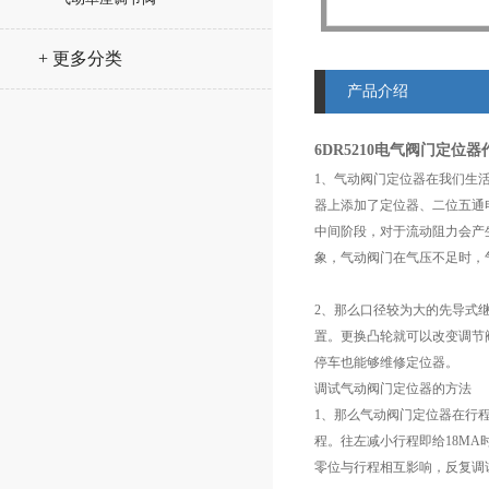
+ 更多分类
产品介绍
6DR5210电气阀门定位器
1、气动阀门定位器在我们生
器上添加了定位器、二位五通
中间阶段，对于流动阻力会产
象，气动阀门在气压不足时，
2、那么口径较为大的先导式
置。更换凸轮就可以改变调节
停车也能够维修定位器。
调试气动阀门定位器的方法
1、那么气动阀门定位器在行
程。往左减小行程即给18MA
零位与行程相互影响，反复调