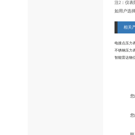
注2：仪表
如用户选择
相关
电接点压力表 
不锈钢压力表 
智能雷达物位计
您
您
联