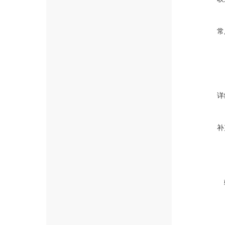
常
详
补