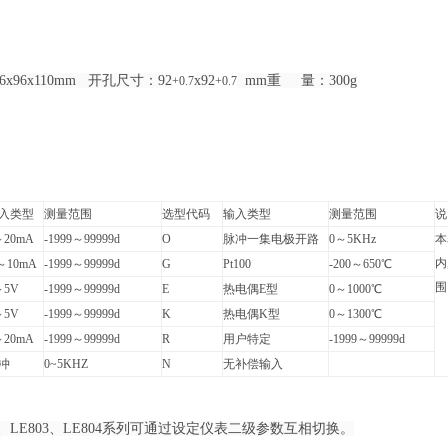
6x96x110mm 开孔尺寸：92
x92
mm重 量：300g
+0.7
+0.7
入类型
测量范围
选型代码
输入类型
测量范围
说
～20mA
-1999～99999d
O
脉冲一集电极开路
0～5KHz
本
内
～10mA
-1999～99999d
G
Pt100
-200～650℃
围
～5V
-1999～99999d
E
热电偶E型
0～1000℃
～5V
-1999～99999d
K
热电偶K型
0～1300℃
～20mA
-1999～99999d
R
用户特定
-1999～99999d
冲
0~5KHZ
N
无补偿输入
02、LE803、LE804系列可通过设定仪表二级参数互相切换。