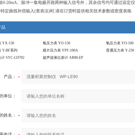
除0-20mA、脉冲一集电极开路两种输入信号外，其余信号均可通过设定
特定曲线补偿输入(查表法)时,请在订货时提供相关技术参数或密度表格.
产品
YX-150
氧压力表 YO-150
氧压力表 YO-100
Y-BF系列
膜片压力表 YPF-100A
普通压力表 Y-250
 SYC-LD702
超声波液位差计 AR80-EP
产品：
的单位：
的姓名：
系电话：