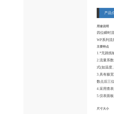
产品
用途说明
四位瞬时
WP系列
主要特点
1.*无跳
2.流量系
式(如温度
3.具有极
数点后三位(
4.采用查
5.仪表面
尺寸大小