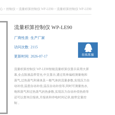
心
>
控制仪
>
流量积算控制仪 WP-LE90
> 流量积算控制仪 WP-LE90
流量积算控制仪 WP-LE90
厂商性质:
生产厂家
访问次数:
2115
在线客服
更新时间:
2026-07-17
流量积算控制仪 WP-LE90智能流量积算仪显示采用大屏
幕,全点陈液晶带背光,中文显示,通过简单编程测量饱和
蒸气,过热蒸气和液体及一般气体的流量参数,实现压力自
动补偿,温度自动补偿,温压自动补偿等,同时可测量热水,
饱和蒸气和过热蒸气的热参数,实现压力自动补偿热焓等
还可以查询日报表,月报表和停电时间记录,能带定量控
制，