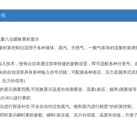
介绍
流量八位暧昧累积显示
流量积算控制仪适用于各种液体、蒸汽、天然气、一般气体等的流量积算测
线输入技术，使每台仪表通过简单快捷的参数设置，即可适配各种分度号。
数K的自动演算具有多种输入信号功能，可配接各种差压、压力及频率式流
、压力补偿等).
宽的显示测量范围,可切换显示温度补偿测量值、流量(差压、频率)测量值等，及十
0.001)进行累积.
表法进行密谋补偿,可全自动对过热蒸汽、饱和蒸汽进行精度*的积算控制。
板同时显示瞬时累积参数、瞬时/差压值、压力补偿值、温度补偿值，方便