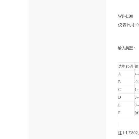
WP-L90
仪表尺寸:9
输入类型：
选型代码
输
A
4
B
0
C
1
D
0
E
0
F
脉
注1:LE8