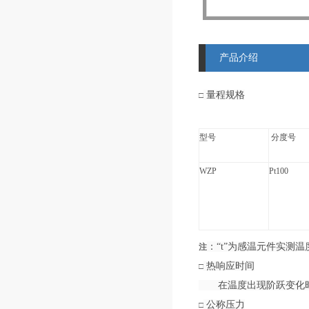
产品介绍
量程规格
□
型号
分度号
WZP
Pt100
：“t”为感温元件实测
注
热响应时间
□
在温度出现阶跃变化时，
公称压力
□