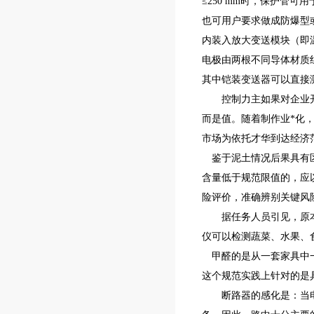
≤250 mm时，保护管可用
也可用户要求做成防爆型
内装入放大变送模块（即温
电极由两根不同导体材质
其中铠装变送器可以直接
控制力主如果对企业开展
而是值。随着制作业*化
市场为依托才华到达经济
鉴于泥土情况后果具有区
含量低于规范限值的，应
险评价，准确辨别关键风
据任务人员引见，原本的
仪可以检测蔬菜、水果、
甲醛的是从一套家具中一块
这个规范实践上针对的是
断路器的感化是：当电路