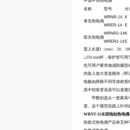
中温中压热电偶
名称
型号
分
WRNR-14
K
单支热电偶
WRER-14
E
WRNR2-14
K
双支热电偶
WRER2-14
E
置入长度I（mm）:50、100
≤250 mm时，保护管可用
也可用户要求做成防爆型
内装入放大变送模块（即温
电极由两根不同导体材质
其中铠装变送器可以直接
甲醛的是从一套家具中一块
度。这个规范实践上针对
WRNT-11水泥电站热电偶
热套式热电偶产品有五种