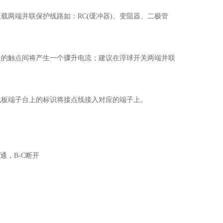
两端并联保护线路如：RC(缓冲器)、变阻器、二极管
关的触点间将产生一个骤升电流；建议在浮球开关两端并联
线板端子台上的标识将接点线接入对应的端子上。
通，B-C断开