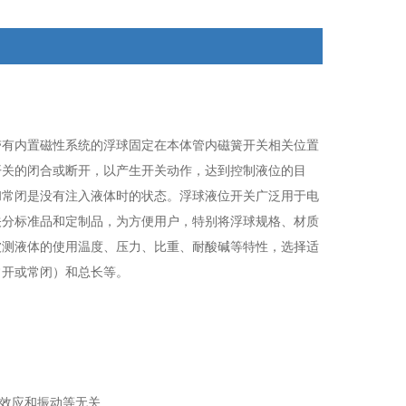
带有内置磁性系统的浮球固定在本体管内磁簧开关相关位置
开关的闭合或断开，以产生开关动作，达到控制液位的目
和常闭是没有注入液体时的状态。浮球液位开关广泛用于电
关分标准品和定制品，为方便用户，特别将浮球规格、材质
被测液体的使用温度、压力、比重、耐酸碱等特性，选择适
常开或常闭）和总长等。
腾效应和振动等无关