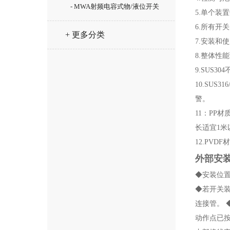
- MWA射频电容式物/液位开关
5.单个装
6.所有开
+ 更多分类
7.安装和
8.整体性能
9.SUS
10.SUS
警。
11：PP
长适宜1米
12.PV
外部安
◆安装位
◆若开关
连接管。 
动作点已