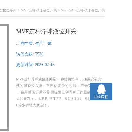
位/物位系列
>
MVE连杆浮球液位开关
> MVEMVE连杆浮球液位开关
MVE连杆浮球液位开关
厂商性质:
生产厂家
访问次数:
2520
更新时间:
2026-07-16
MVE连杆浮球液位开关是 一种结构简 单， 使用安装 方
便的 液位控 制器。它没有 复杂的电 路， 不会受到 干扰
， 使用磁 簧开关不需 要提供电 源即可工作且接点 寿命
在线客服
为10 0 万次， 有P P、P T F E、S U S 3 0 4、S U S 3 1 6
L等多种材质供选择，