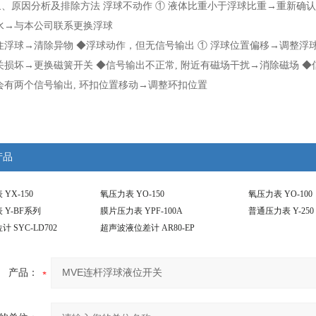
、原因分析及排除方法 浮球不动作 ① 液体比重小于浮球比重→重新确
水→与本公司联系更换浮球
住浮球→清除异物 ◆浮球动作，但无信号输出 ① 浮球位置偏移→调整浮
关损坏→更换磁簧开关 ◆信号输出不正常, 附近有磁场干扰→消除磁场 
会有两个信号输出, 环扣位置移动→调整环扣位置
产品
YX-150
氧压力表 YO-150
氧压力表 YO-100
Y-BF系列
膜片压力表 YPF-100A
普通压力表 Y-250
 SYC-LD702
超声波液位差计 AR80-EP
产品：