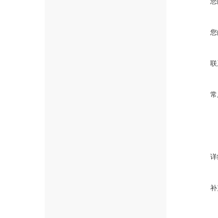
您
您
联
常
详
补