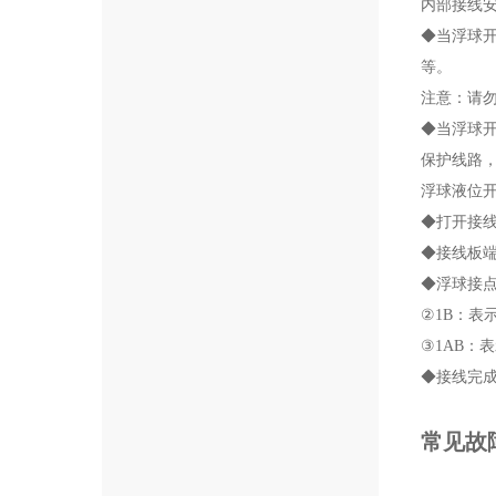
内部接线
◆当浮球开
等。
注意：请
◆当浮球
保护线路
浮球液位
◆打开接
◆接线板
◆浮球接点
②1B：表
③1AB：
◆接线完
常见故