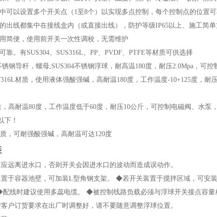
置中可以设置多个开关点（1至8个）以实现多点控制，每个控制点的位置
关的出线都集中在接线盒内（或直接出线），防护等级IP65以上、施工简
使用简便，使用前开关一次性调校，无需维护
可靠。有SUS304、SUS316L、PP、PVDF、PTFE等材质可供选择
304不锈钢导杆，螺母,SUS304不锈钢浮球，耐高温180度，耐压2.0Mp
316/316L材质，使用液体强酸强碱，高耐温180度，工作温度-10+125度
材质，高耐温80度，工作温度低于60度，耐压10公斤，可控制电磁阀、水
以下！
DF材质，可耐强酸强碱，高耐温可达120度
装
置应远离进水口，否则开关会因进水口的波动而造成误动作。
装置于容器池壁，可加装L型角钢支架。 ◆若开关装置于搅拌区域，可安
◆配线时建议使用多蕊电缆。 ◆被控制线路负载必须与浮球开关接点容量
按客户订货要求在出厂时调整好，请不要随意调整浮球位置。