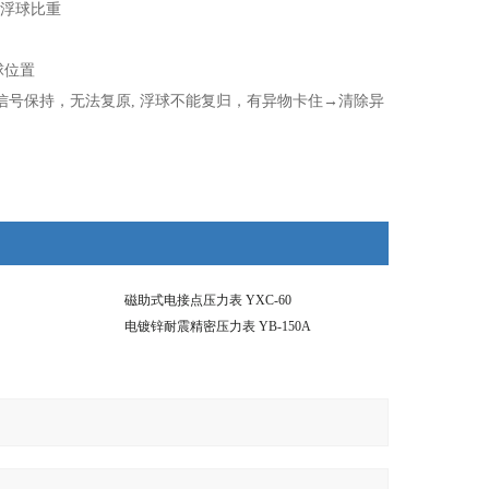
认浮球比重
球位置
◆信号保持，无法复原, 浮球不能复归，有异物卡住→清除异
磁助式电接点压力表 YXC-60
电镀锌耐震精密压力表 YB-150A