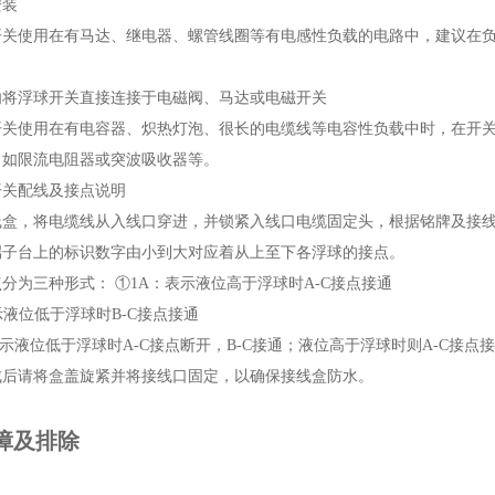
安装
关使用在有马达、继电器、螺管线圈等有电感性负载的电路中，建议在负载
勿将浮球开关直接连接于电磁阀、马达或电磁开关
开关使用在有电容器、炽热灯泡、很长的电缆线等电容性负载中时，在开
，如限流电阻器或突波吸收器等。
开关配线及接点说明
线盒，将电缆线从入线口穿进，并锁紧入线口电缆固定头，根据铭牌及接
端子台上的标识数字由小到大对应着从上至下各浮球的接点。
分为三种形式： ①1A：表示液位高于浮球时A-C接点接通
示液位低于浮球时B-C接点接通
表示液位低于浮球时A-C接点断开，B-C接通；液位高于浮球时则A-C接点接
成后请将盒盖旋紧并将接线口固定，以确保接线盒防水。
障及排除