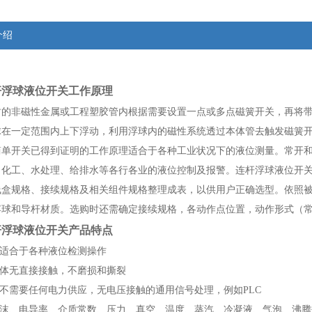
介绍
杆浮球液位开关
工作原理
封的非磁性金属或工程塑胶管内根据需要设置一点或多点磁簧开关，再将
球在一定范围内上下浮动，利用浮球内的磁性系统透过本体管去触发磁簧
简单开关已得到证明的工作原理适合于各种工业状况下的液位测量。常开
、化工、水处理、给排水等各行各业的液位控制及报警。连杆浮球液位开
线盒规格、接续规格及相关组件规格整理成表，以供用户正确选型。依照
浮球和导杆材质。选购时还需确定接续规格，各动作点位置，动作形式（
杆浮球液位开关
产品特点
构适合于各种液位检测操作
液体无直接接触，不磨损和撕裂
点不需要任何电力供应，无电压接触的通用信号处理，例如PLC
与泡沫、电导率、介质常数、压力、真空、温度、蒸汽、冷凝液、气泡、沸