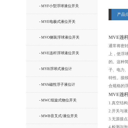
- MYF小型浮球液位开关
产品
- MYE电极式液位开关
MVE连
- MVO侧装浮球液位开关
通常将密
- MVE连杆浮球液位开关
上，使浮
的。这种
- MYB浮球式液位计
子、电力
特性、接
- MVA磁性浮子液位计
合规格的
MVE连
- MWC组旋式物位开关
1.真空结
2.开关与
- MWB音叉式/液位开关
3.无源接
4.检测