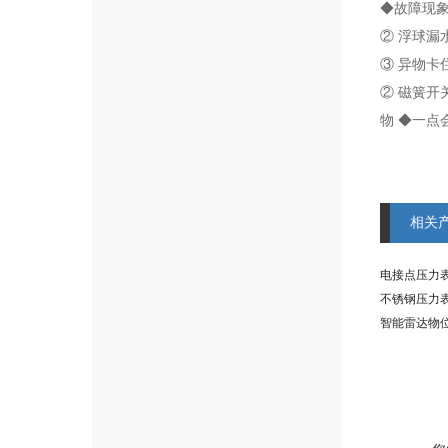
◆故障现象
② 浮球漏
③ 异物卡
② 磁簧开
物 ◆一点
相关
电接点压力表 
不锈钢压力表 
智能雷达物位计