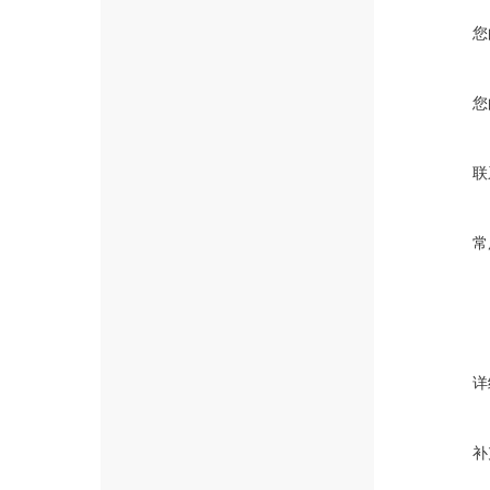
您
您
联
常
详
补