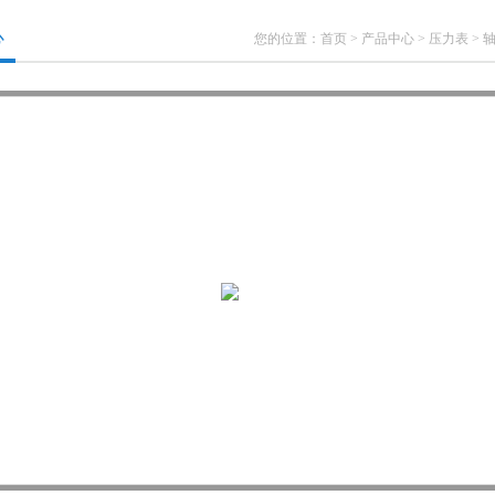
心
您的位置：
首页
>
产品中心
>
压力表
>
轴