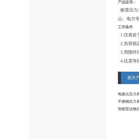
产品应用：
耐震压力
山、电力
工作条件
1.仪表
2.负荷稳
3.周围环境
4.抗震等级为
相关
电接点压力表 
不锈钢压力表 
智能雷达物位计