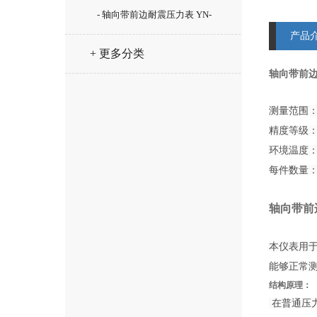
- 轴向带前边耐震压力表 YN-
产品
100ZT
+ 更多分类
轴向带前边
测量范围：0.
精度等级：1
环境温度：-
每件数量：
轴向带前边
本仪表用
能够正常
结构原理：
在普通压力