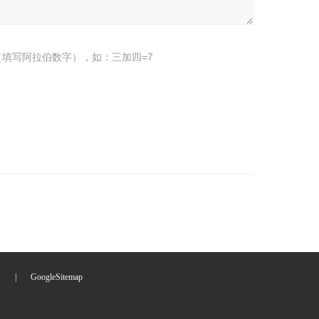
填写阿拉伯数字），如：三加四=7
们
|
GoogleSitemap