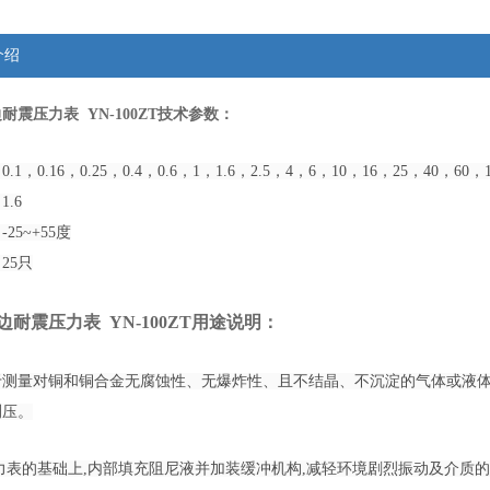
介绍
耐震压力表 YN-100ZT技术参数：
1，0.16，0.25，0.4，0.6，1，1.6，2.5，4，6，10，16，25，40，60，1
.6
25~+55度
25只
耐震压力表 YN-100ZT用途说明：
于测量对铜和铜合金无腐蚀性、无爆炸性、且不结晶、不沉淀的气体或液
测压。
表的基础上,内部填充阻尼液并加装缓冲机构,减轻环境剧烈振动及介质的