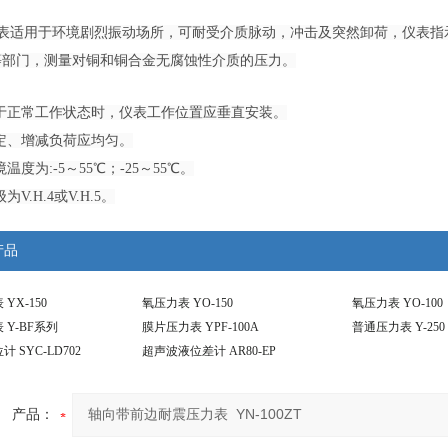
表适用于环境剧烈振动场所，可耐受介质脉动，冲击及突然卸荷，仪表指
等部门，测量对铜和铜合金无腐蚀性介质的压力。
处于正常工作状态时，仪表工作位置应垂直安装。
定、增减负荷应均匀。
温度为:-5～55℃；-25～55℃。
V.H.4或V.H.5。
产品
YX-150
氧压力表 YO-150
氧压力表 YO-100
Y-BF系列
膜片压力表 YPF-100A
普通压力表 Y-250
 SYC-LD702
超声波液位差计 AR80-EP
产品：