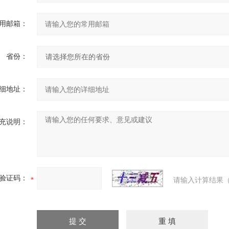
用邮箱：
省份：
细地址：
充说明：
验证码：
请输入计算结果（