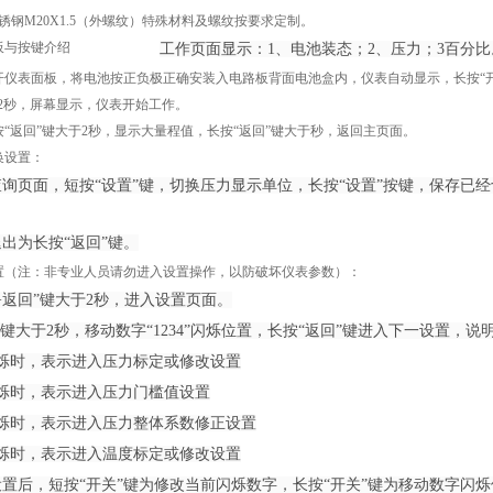
不锈钢M20X1.5（外螺纹）特殊材料及螺纹按要求定制。
板与按键介绍
工作页面显示：1、电池装态；2、压力；3百分比
开仪表面板，将电池按正负极正确安装入电路板背面电池盒内，仪表自动显示，长按“开
待2秒，屏幕显示，仪表开始工作。
“返回”键大于2秒，显示大量程值，长按“返回”键大于秒，返回主页面。
换设置：
询页面，短按“设置”键，切换压力显示单位，长按“设置”按键，保存已
）
出为长按“返回”键。
置（注：非专业人员请勿进入设置操作，以防破坏仪表参数）：
+返回”键大于2秒，进入设置页面。
”键大于2秒，移动数字“1234”闪烁位置，长按“返回”键进入下一设置，说
闪烁时，表示进入压力标定或修改设置
闪烁时，表示进入压力门槛值设置
闪烁时，表示进入压力整体系数修正设置
闪烁时，表示进入温度标定或修改设置
置后，短按“开关”键为修改当前闪烁数字，长按“开关”键为移动数字闪烁