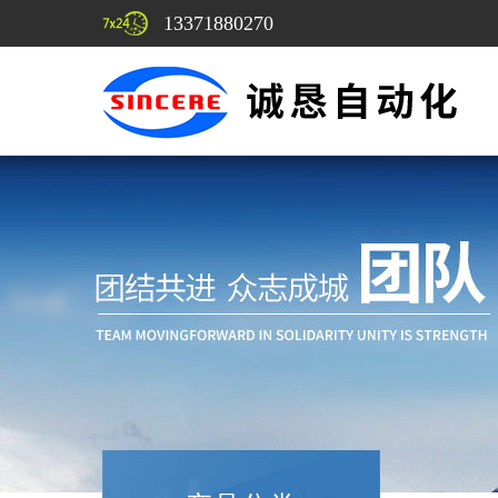
13371880270