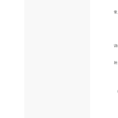
常
详
补