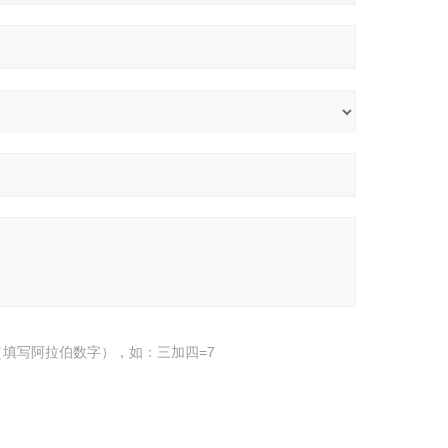
填写阿拉伯数字），如：三加四=7