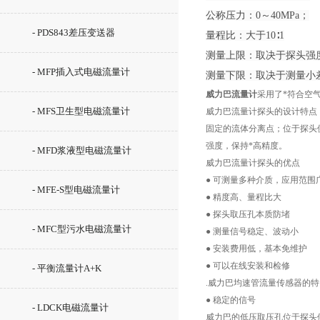
公称压力：0～40MPa；
- PDS843差压变送器
量程比：大于10∶1
测量上限：取决于探头
- MFP插入式电磁流量计
测量下限：取决于测量小
威力巴流量计
采用了*符合空
- MFS卫生型电磁流量计
威力巴流量计探头的设计特点
固定的流体分离点；位于探头
强度，保持*高精度。
- MFD浆液型电磁流量计
威力巴流量计
探头的优点
●
可测量多种介质，应用范围
- MFE-S型电磁流量计
●
精度高、量程比大
●
探头取压孔本质防堵
- MFC型污水电磁流量计
●
测量信号稳定、波动小
●
安装费用低，基本免维护
●
可以在线安装和检修
- 平衡流量计A+K
.
威力巴均速管流量传感器的特
●
稳定的信号
- LDCK电磁流量计
威力巴的低压取压孔位于探头