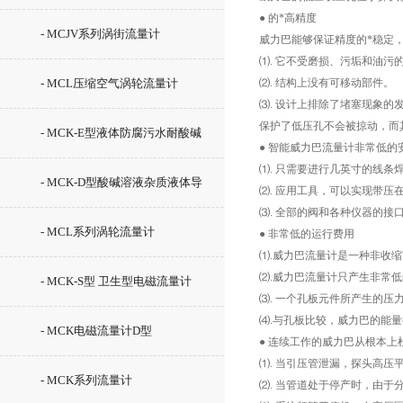
●
的*高精度
- MCJV系列涡街流量计
威力巴能够保证精度的*稳定
⑴
.
它不受磨损、污垢和油污
- MCL压缩空气涡轮流量计
⑵
.
结构上没有可移动部件。
⑶
.
设计上排除了堵塞现象的
保护了低压孔不会被掠动，而
- MCK-E型液体防腐污水耐酸碱
● 智能威力巴流量计
非常低的
⑴
.
只需要进行几英寸的线条
消防泥浆液体流量计
- MCK-D型酸碱溶液杂质液体导
⑵
.
应用工具，可以实现带压
⑶
.
全部的阀和各种仪器的接
电液体流量计
- MCL系列涡轮流量计
●
非常低的运行费用
⑴
.
威力巴流量计是一种非收缩
⑵
.
威力巴流量计只产生非常低
- MCK-S型 卫生型电磁流量计
⑶
.
一个孔板元件所产生的压
⑷
.
与孔板比较，威力巴的能量
- MCK电磁流量计D型
●
连续工作的威力巴从根本上
⑴
.
当引压管泄漏，探头高压
- MCK系列流量计
⑵
.
当管道处于停产时，由于