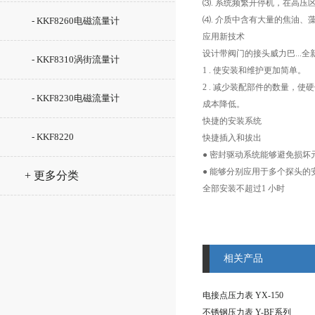
⑶
.
系统频繁开停机，在高压
⑷
.
介质中含有大量的焦油、
- KKF8260电磁流量计
应用新技术
设计带阀门的接头威力巴
...
全
- KKF8310涡街流量计
1 .
使安装和维护更加简单。
2 .
减少装配部件的数量，使硬
- KKF8230电磁流量计
成本降低。
快捷的安装系统
- KKF8220
快捷插入和拔出
●
密封驱动系统能够避免损坏
●
能够分别应用于多个探头的
+ 更多分类
全部安装不超过
1
小时
相关产品
电接点压力表 YX-150
不锈钢压力表 Y-BF系列