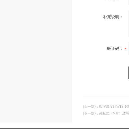
补充说明：
验证码：
(上一篇)
：
数字温度计WTS-10
(下一篇)
：
外标式（V形）玻璃温