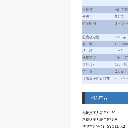
准确度
±0.4% F
分辨力
0.1 ℃
响应时间
3 ～ 5
温度稳定性
≤ 50 pp
电 源
DC 9V6F
功 耗
1 mA
使用环境
-20 ～ 7
外型尺寸
130 × 66
重 量
200 
传感器保护管尺寸
φ：2.5 
相关产品
电接点压力表 YX-150
不锈钢压力表 Y-BF系列
智能雷达物位计 SYC-LD702