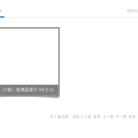
心
您的位
（V形）玻璃温度计 WLY-12
共 1 条记录，当前 1 / 1 页 首页 上一页 下一页 末