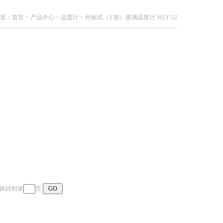
置：
首页
>
产品中心
>
温度计
>
外标式（V形）玻璃温度计 WLY-12
页 跳转到第
页