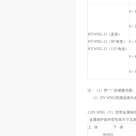
0～1
0～2
HY.WNG-11（直形）
HY.WNG-12（90°角形）
0～3
HY.WNG-13（135°角形）
0～4
0～5
注：（1）带"＊"的测量范围，其
（2）HY-WNG型感温液为水
2.HY-WNG（Y）型带金
金属保护套外型安装尺寸见表
上 体
下 体
外径D