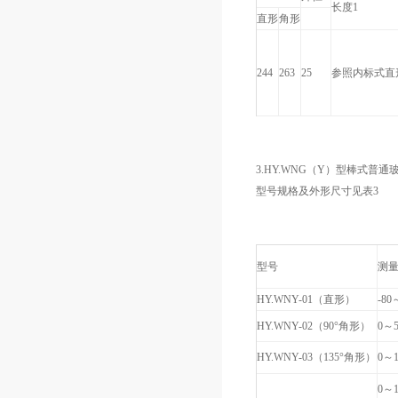
长度1
直形
角形
244
263
25
参照内标式直
3.HY.WNG（Y）型棒式普通
型号规格及外形尺寸见表3
型号
测
HY.WNY-01（直形）
-80
HY.WNY-02（90°角形）
0～
HY.WNY-03（135°角形）
0～1
0～1