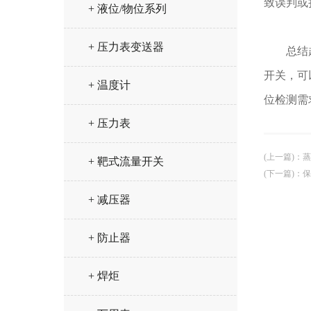
致误判或
+ 液位/物位系列
+ 压力表变送器
总结起来
开关，可
+ 温度计
位检测需
+ 压力表
(上一篇)
：
蒸
+ 靶式流量开关
(下一篇)
：
保
+ 减压器
+ 防止器
+ 焊炬