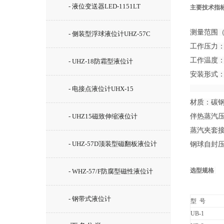
- 液位变送器LED-1151LT
主要技术指
测量范围（安
- 侧装型浮球液位计UHZ-57C
工作压力：4
工作温度：≤
- UHZ-18防霜型液位计
安装形式：法兰
螺纹安装 
- 电接点液位计UHX-15
材质：碳
- UHZ15磁致伸缩液位计
伴热蒸汽压力
蒸汽夹套接
- UHZ-57D顶装型磁翻板液位计
钢球自封压力
选型规格
- WHZ-57/F防腐型磁性液位计
- 钢带式液位计
型 号
UB-1