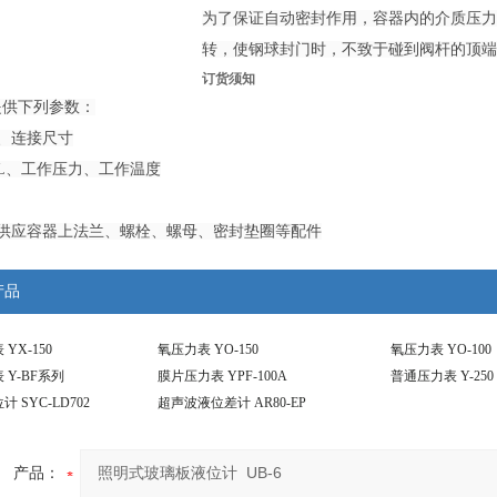
为了保证自动密封作用，容器内的介质压力应
转，使钢球封门时，不致于碰到阀杆的顶端
订货须知
提供下列参数：
、连接尺寸
L、工作压力、工作温度
套供应容器上法兰、螺栓、螺母、密封垫圈等配件
产品
YX-150
氧压力表 YO-150
氧压力表 YO-100
Y-BF系列
膜片压力表 YPF-100A
普通压力表 Y-250
 SYC-LD702
超声波液位差计 AR80-EP
产品：