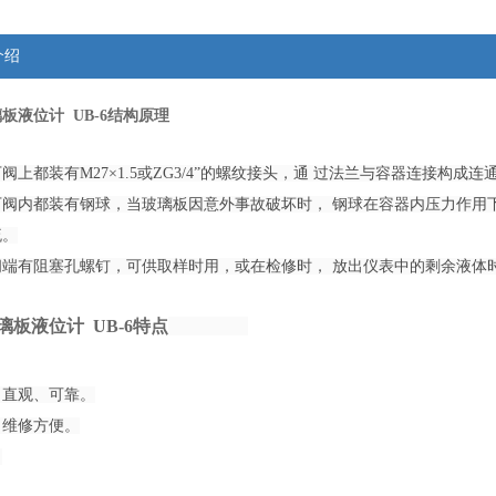
介绍
板液位计 UB-6​结构原理
阀上都装有M27×1.5或ZG3/4”的螺纹接头，通 过法兰与容器连接构
下阀内都装有钢球，当玻璃板因意外事故破坏时， 钢球在容器内压力作用
流。
阀端有阻塞孔螺钉，可供取样时用，或在检修时， 放出仪表中的剩余液体
板液位计 UB-6​特点
、直观、可靠。
、维修方便。
。