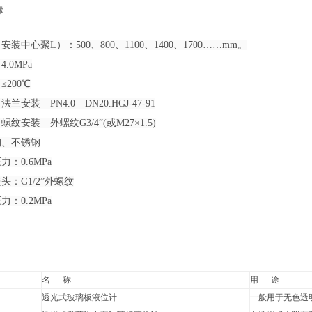
标
装中心聚L）：500、800、1100、1400、1700……mm。
.0MPa
200℃
安装 PN4.0 DN20.HGJ-47-91
外螺纹G3/4”(或M27×1.5)
钢、不锈钢
：0.6MPa
头：G1/2”外螺纹
：0.2MPa
名 称
用 途
透光式玻璃板液位计
一般用于无色透