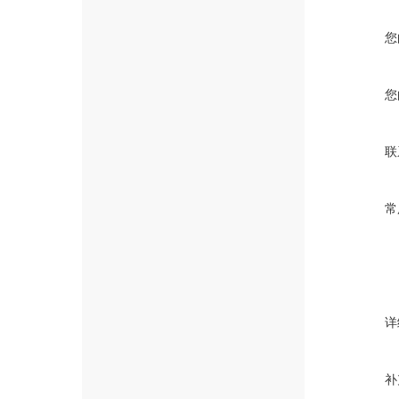
您
您
联
常
详
补