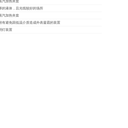
蒸汽加热夹套
泽的液体，且光线较好的场所
蒸汽加热夹套
附有避免因低温介质造成外表凝霜的装置
明灯装置