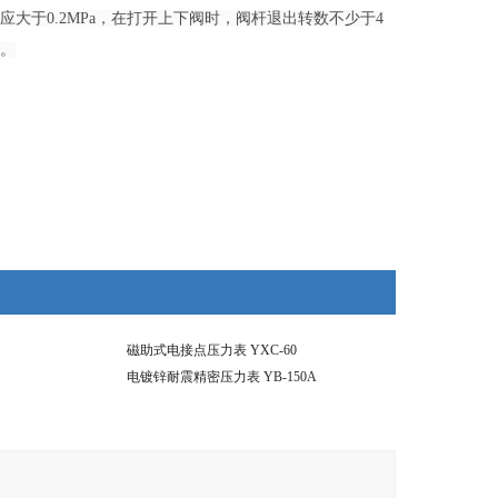
大于0.2MPa，在打开上下阀时，阀杆退出转数不少于4
。
磁助式电接点压力表 YXC-60
电镀锌耐震精密压力表 YB-150A