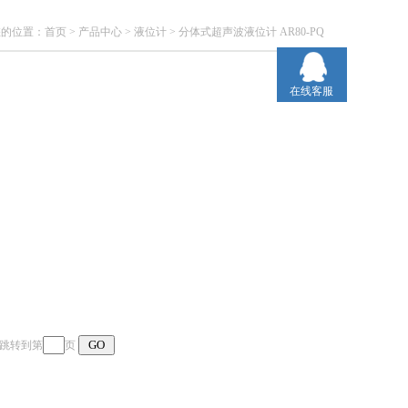
您的位置：
首页
>
产品中心
>
液位计
>
分体式超声波液位计 AR80-PQ
在线客服
页 跳转到第
页