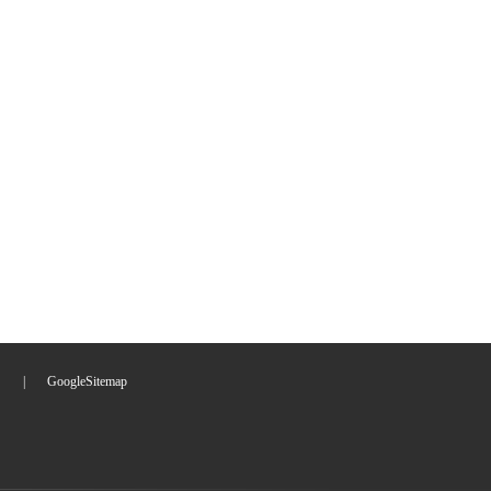
们
|
GoogleSitemap