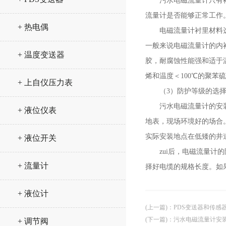
污水电磁流量计只有衬里
流量计是否能够正常工作
+ 热电偶
电磁流量计衬里材料选择
一般来说电磁流量计的内
+ 温度变送器
胶，耐腐蚀性能强和适于
烯和温度＜100℃的聚苯
+ 上自仪压力表
（3）防护等级的选
污水电磁流量计的安装环境
+ 液位仪表
地表，现场环境好的场合。
实际安装地点在低矮的井
+ 液位开关
zui后，电磁流量计的
+ 流量计
择好电缆的规格长度。如
+ 液位计
(上一篇)
：
PDS变送器和传感
(下一篇)
：
污水电磁流量计安
+ 调节阀