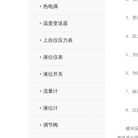
+ 热电偶
3、变送
+ 温度变送器
4、压力
+ 上自仪压力表
5、为保
+ 液位仪表
6、为保
+ 液位开关
+ 流量计
7、保证
+ 液位计
8、注意
+ 调节阀
横河压力
变送器出