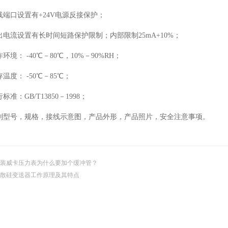
两线端口设置有+24V电源反接保护；
输出电流设置有长时间短路保护限制；内部限制25mA+10%；
作环境： -40℃－80℃，10%－90%RH；
存温度： -50℃－85℃；
行标准：GB/T13850－1998；
系列型号，规格，接线示意图，产品外形，产品照片，安全注意事项。
装威卡压力表为什么要加个缓冲管？
散硅变送器工作原理及其特点