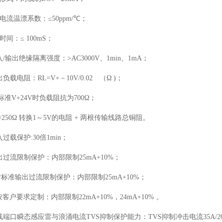
出电流温漂系数：≤50ppm/℃；
时间：≤ 100mS；
输入/输出绝缘隔离强度：>AC3000V、1min、1mA；
出负载电阻：RL=V+－10V/0.02 （Ω )；
1)标准V+24V时负载阻抗为700Ω；
RL=250Ω 转换1～5V的电阻 + 两根传输线路总铜阻。
入过载保护:30倍1min；
输出过流限制保护：内部限制25mA+10%；
1)*标准输出过流限制保护：内部限制25mA+10%；
可按客户要求定制：内部限制22mA+10%，24mA+10% 。
两线端口瞬态感应雷与浪涌电流TVS抑制保护能力：TVS抑制冲击电流35A/20m