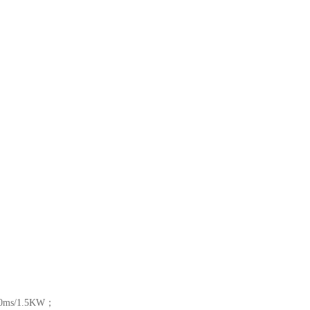
s/1.5KW；