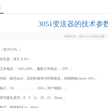
章
3051变送器的技术参
更新时间：2021-12-03 浏览次数：
：优于0.5% ；
线性失真：优于 0.5%；
定工作电压：+24V±20% ，极限工作电压：≤35V ；
源功耗：静态4mA，动态时相等与环路电流，内部限制25mA+10%；
定输入：5A ．．．．．．1KA（38个规格）；
孔穿芯圆孔直径：8、9、12、20、25、30mm；
出形式：两线制DC4～20mA；