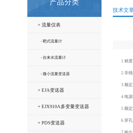
产品分类
技术文
+ 流量仪表
- 靶式流量计
- 自来水流量计
1.精度
2.非
- 微小流量变送器
3.额
+ EJA变送器
4.电
+ EJX910A多变量变送器
5.额
6.穿
+ PDS变送器
7.输