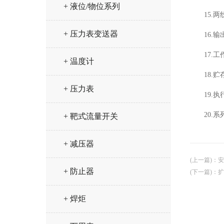
+ 液位/物位系列
15.
+ 压力表变送器
16.
17.工
+ 温度计
18.贮
+ 压力表
19.执
20.
+ 靶式流量开关
+ 减压器
(上一篇)
：
安
+ 防止器
(下一篇)
：
扩
+ 焊炬