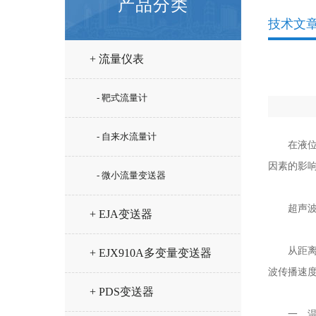
产品分类
技术文
+ 流量仪表
- 靶式流量计
- 自来水流量计
在液位
因素的影
- 微小流量变送器
超声波液
+ EJA变送器
从距离值S
+ EJX910A多变量变送器
波传播速
+ PDS变送器
一、温