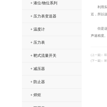
+ 液位/物位系列
利用实测
近，所以
+ 压力表变送器
但是这种
+ 温度计
声速精度
+ 压力表
(上一篇)
：
双
+ 靶式流量开关
(下一篇)
：
射
+ 减压器
+ 防止器
+ 焊炬