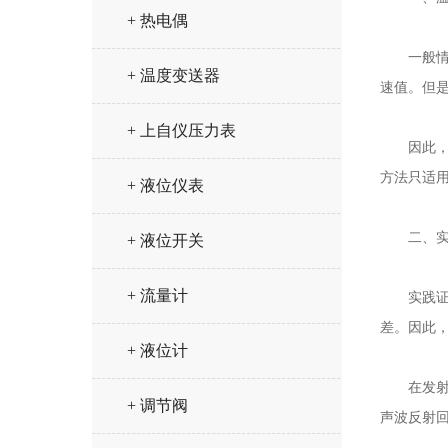
+ 热电偶
一般情况
+ 温度变送器
速值。但
+ 上自仪压力表
因此，在
方法只适
+ 液位仪表
二、实
+ 液位开关
+ 流量计
实践证明
差。因此
+ 液位计
在发射探
+ 调节阀
声波反射