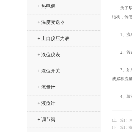
+ 热电偶
为了尽可
结构，传
+ 温度变送器
1、流量
+ 上自仪压力表
2、管道
+ 液位仪表
3、如果
+ 液位开关
成累积流
+ 流量计
4、蒸汽
+ 液位计
+ 调节阀
(上一篇)
：
3
(下一篇)
：
稳