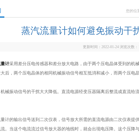
闻
您的位
蒸汽流量计如何避免振动干
更新时间：2022-01-24 浏览次数：
流量计
采用差分压电传感器和差分放大电路，由于两个压电晶体受到的机
放大后，两个压电晶体的相同机械振动信号相互抵消和减小，而两个压电
械振动信号的干扰大大降低。直流电源经变压器隔离后整流成直流给流
计的输出信号送到二次仪表，信号​​放大所需的直流电源由二次仪表提
电流。当这个电流流过信号放大器的地线时，就会出现电压降。这个压降