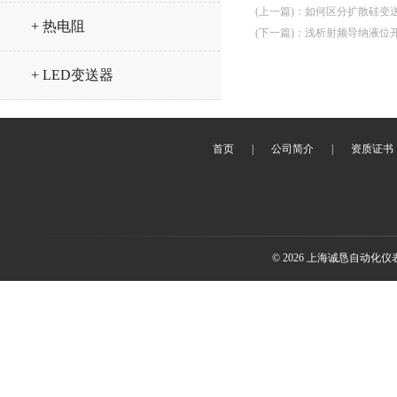
(上一篇)
：
如何区分扩散硅变
+ 热电阻
(下一篇)
：
浅析射频导纳液位
+ LED变送器
首页
|
公司简介
|
资质证书
© 2026 上海诚恳自动化